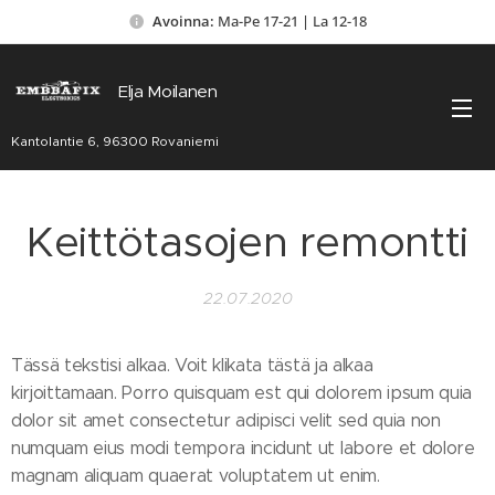
Avoinna:
Ma-Pe 17-21 | La 12-18
Elja Moilanen
Kantolantie 6, 96300 Rovaniemi
Keittötasojen remontti
22.07.2020
Tässä tekstisi alkaa. Voit klikata tästä ja alkaa
kirjoittamaan. Porro quisquam est qui dolorem ipsum quia
dolor sit amet consectetur adipisci velit sed quia non
numquam eius modi tempora incidunt ut labore et dolore
magnam aliquam quaerat voluptatem ut enim.